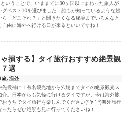
日ということで、いままでに30ヶ国以上まわった旅人が
ングベスト10を選びました！誰もが知っているような超
から「どこそれ？」と聞きたくなる秘境までいろんなと
く自由に海外へ行ける日が来るといいですね！
きゃ損する】タイ旅行おすすめ絶景観
ト７選
旅
,
海外
旅先候補に！有名観光地から穴場までタイの絶景観光ス
紹介。日本からも気軽に行けるタイですが、今は海外旅
おうちでタイ旅行を楽しんでください(*´∀｀*)海外旅行
なったらぜひ絶景も見に行ってくださいね！