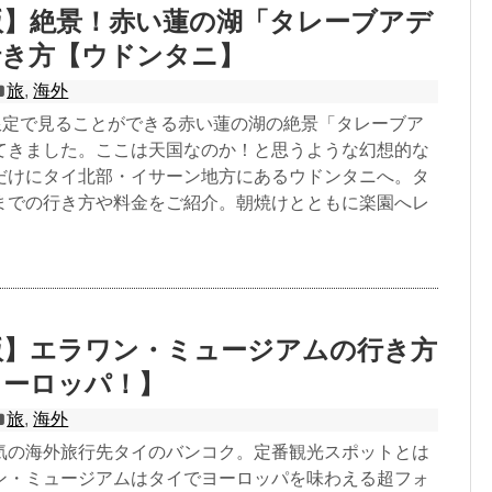
年版】絶景！赤い蓮の湖「タレーブアデ
行き方【ウドンタニ】
旅
,
海外
間限定で見ることができる赤い蓮の湖の絶景「タレーブア
てきました。ここは天国なのか！と思うような幻想的な
だけにタイ北部・イサーン地方にあるウドンタニへ。タ
までの行き方や料金をご紹介。朝焼けとともに楽園へレ
年版】エラワン・ミュージアムの行き方
ヨーロッパ！】
旅
,
海外
気の海外旅行先タイのバンコク。定番観光スポットとは
ン・ミュージアムはタイでヨーロッパを味わえる超フォ