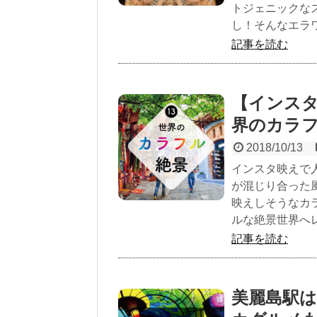
トジェニックな
し！そんなエラ
記事を読む
【インス
界のカラフ
2018/10/13
インスタ映えで
が混じり合った風
映えしそうなカ
ルな絶景世界へ
記事を読む
美麗島駅