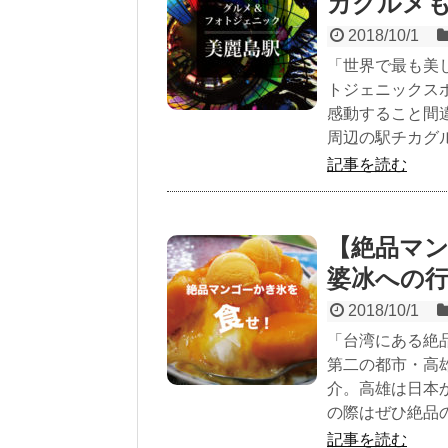
カグルメ
2018/10/1
「世界で最も美
トジェニックス
感動すること間
周辺の駅チカグ
記事を読む
【絶品マン
婆冰への
2018/10/1
「台湾にある絶
第二の都市・高
介。高雄は日本
の際はぜひ絶品
記事を読む