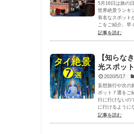
5月16日は旅の
世界絶景ランキ
有名なスポット
こをご紹介。早
記事を読む
【知らな
光スポッ
2020/5/17
妄想旅行や次の
ポット７選をご
行に行けないので
に行けるように
記事を読む