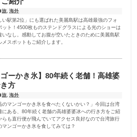
もご紹介
旅
,
海外
しい駅第2位」にも選ばれた美麗島駅は高雄最強のフォ
ポット！4500枚ものステンドグラスによる光のショーは
違いなし。感動してお腹が空いたときのために美麗島駅
ルメスポットもご紹介します。
ゴーかき氷】80年続く老舗！高雄婆
行き方
旅
,
海外
品のマンゴーかき氷を食べたくないかい？」今回は台湾
雄にある、80年続く老舗の高雄婆婆冰への行き方をご紹
からも直行便が飛んでいてアクセス良好なので台湾旅行
のマンゴーかき氷を食してみては？