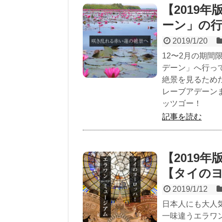
【2019
ーン」の
2019/1/20
12〜2月の期
デーン」へ行っ
絶景を見るため
レーブアデーン
ッツゴー！
記事を読む
【2019
【タイの
2019/1/12
日本人にも大人
一味違うエラワ