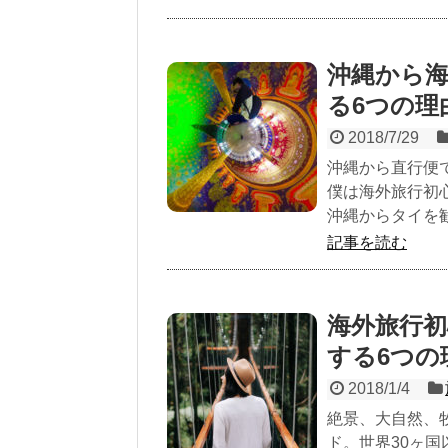
沖縄から
る6つの理
2018/7/29
沖縄から直行便
僕は海外旅行初
沖縄からタイを
記事を読む
海外旅行
する6つの
2018/1/4
絶景、大自然、
ド。世界30ヶ