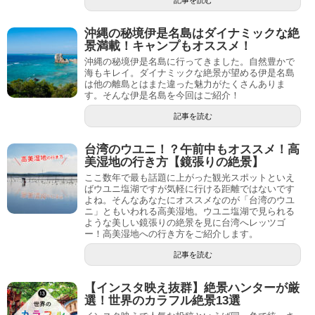
沖縄の秘境伊是名島はダイナミックな絶
景満載！キャンプもオススメ！
沖縄の秘境伊是名島に行ってきました。自然豊かで
海もキレイ。ダイナミックな絶景が望める伊是名島
は他の離島とはまた違った魅力がたくさんありま
す。そんな伊是名島を今回はご紹介！
記事を読む
台湾のウユニ！？午前中もオススメ！高
美湿地の行き方【鏡張りの絶景】
ここ数年で最も話題に上がった観光スポットといえ
ばウユニ塩湖ですが気軽に行ける距離ではないです
よね。そんなあなたにオススメなのが「台湾のウユ
ニ」ともいわれる高美湿地。ウユニ塩湖で見られる
ような美しい鏡張りの絶景を見に台湾へレッツゴ
ー！高美湿地への行き方をご紹介します。
記事を読む
【インスタ映え抜群】絶景ハンターが厳
選！世界のカラフル絶景13選