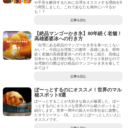
や不安を解決するために台湾をオススメする理由を9
つ用意しました。これであなたも海外にハマるか
も！？
記事を読む
【絶品マンゴーかき氷】80年続く老舗！
高雄婆婆冰への行き方
「台湾にある絶品のマンゴーかき氷を食べたくない
かい？」今回は台湾第二の都市・高雄にある、80年
続く老舗の高雄婆婆冰への行き方をご紹介。高雄は
日本からも直行便が飛んでいてアクセス良好なので
台湾旅行の際はぜひ絶品のマンゴーかき氷を食して
みては？
記事を読む
ぼーっとするのにオススメ！世界のマル
秘スポット8選
ぼーっとすることが大好きな旅人が厳選した、ぼー
っとするのにオススメな世界のマル秘スポットをご
紹介します。世界一周中の旅人や日本社会に疲弊し
たサラリーマン・OL、とにかくぼーっとしたい人に
オススメです。
記事を読む