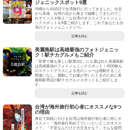
ジェニックスポット9選
沖縄から4泊5日で台湾旅行に行ってきました。台北
から高雄、台湾の北から南まで縦断してきたのでこ
れぞインスタ映え！な台湾のオススメフォトジェニ
ックスポットを9選ご紹介します。これであなたも台
湾のフォトジェニックツウ♪
記事を読む
美麗島駅は高雄最強のフォトジェニッ
ク！駅チカグルメもご紹介
「世界で最も美しい駅第2位」にも選ばれた美麗島駅
は高雄最強のフォトジェニックスポット！4500枚も
のステンドグラスによる光のショーは感動すること
間違いなし。感動してお腹が空いたときのために美
麗島駅周辺の駅チカグルメスポットもご紹介しま
す。
記事を読む
台湾が海外旅行初心者にオススメな9つ
の理由
身近で気軽に行ける台湾は海外旅行初心者に特にオ
ススメ！「海外旅行初めてでいったいどこがオスス
メ？」「不安なんだけど大丈夫かな？」そんな疑問