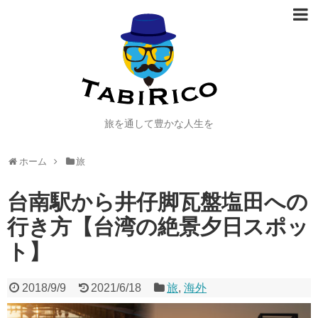
旅を通して豊かな人生を
ホーム
旅
台南駅から井仔脚瓦盤塩田への
行き方【台湾の絶景夕日スポッ
ト】
2018/9/9
2021/6/18
旅
,
海外