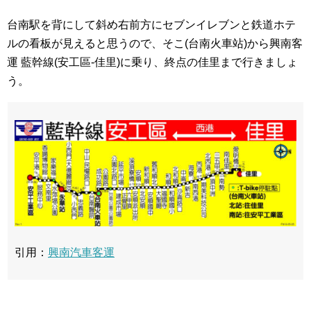
台南駅を背にして斜め右前方にセブンイレブンと鉄道ホテ
ルの看板が見えると思うので、そこ(台南火車站)から興南客
運 藍幹線(安工區-佳里)に乗り、終点の佳里まで行きましょ
う。
引用：
興南汽車客運