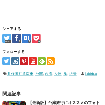
シェアする
error
0
フォローする
井仔腳瓦盤塩田
,
台南
,
台湾
,
夕日
,
旅
,
絶景
tabirico
関連記事
【最新版】台湾旅行にオススメのフォト