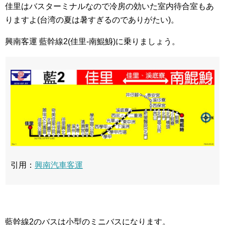
佳里はバスターミナルなので冷房の効いた室内待合室もあ
りますよ(台湾の夏は暑すぎるのでありがたい)。
興南客運 藍幹線2(佳里-南鯤鯓)に乗りましょう。
引用：
興南汽車客運
藍幹線2のバスは小型のミニバスになります。