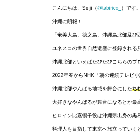
こんにちは、Seiji（
@tabirico_
）です
沖縄に朗報！
「奄美大島、徳之島、沖縄島北部及び
ユネスコの世界自然遺産に登録される
沖縄北部といえばたびたびこちらのブ
2022年春からNHK「朝の連続テレビ
沖縄北部やんばる地域を舞台にした
ち
大好きなやんばるが舞台になるとか最
ヒロイン比嘉暢子役は沖縄県出身の黒
料理人を目指して東京へ旅立っていく