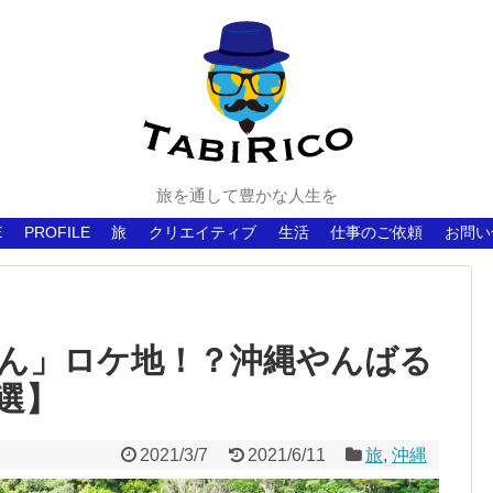
旅を通して豊かな人生を
E
PROFILE
旅
クリエイティブ
生活
仕事のご依頼
お問い
ん」ロケ地！？沖縄やんばる
選】
2021/3/7
2021/6/11
旅
,
沖縄